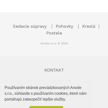
Sedacie súpravy
Pohovky
Kreslá
Postele
Anode s.r.o. © 2026
KONTAKT
Priemyselný areál,
906 15 Priepasné,
Používaním stránok prevádzkovaných Anode
Slovenská republika
s.r.o., súhlasíte s používaním cookies, ktoré nám
Email:
odbyt@anode.sk
pomáhajú zabezpečiť lepšie služby.
Telefón:
+421 (34) 65 474 68