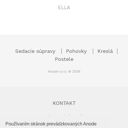
ELLA
Sedacie súpravy
Pohovky
Kreslá
Postele
Anode s.r.o. © 2026
KONTAKT
Priemyselný areál,
906 15 Priepasné,
Používaním stránok prevádzkovaných Anode